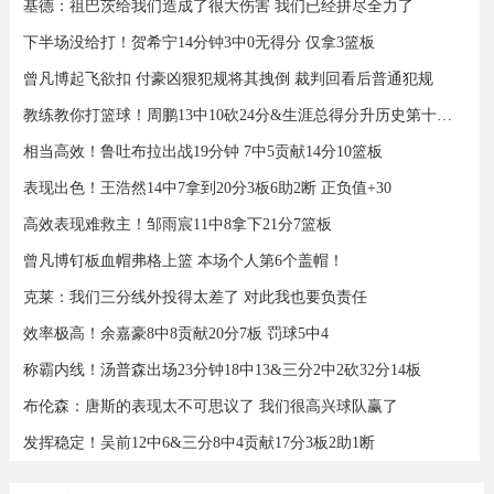
基德：祖巴茨给我们造成了很大伤害 我们已经拼尽全力了
下半场没给打！贺希宁14分钟3中0无得分 仅拿3篮板
曾凡博起飞欲扣 付豪凶狠犯规将其拽倒 裁判回看后普通犯规
教练教你打篮球！周鹏13中10砍24分&生涯总得分升历史第十三！
相当高效！鲁吐布拉出战19分钟 7中5贡献14分10篮板
表现出色！王浩然14中7拿到20分3板6助2断 正负值+30
高效表现难救主！邹雨宸11中8拿下21分7篮板
曾凡博钉板血帽弗格上篮 本场个人第6个盖帽！
克莱：我们三分线外投得太差了 对此我也要负责任
效率极高！余嘉豪8中8贡献20分7板 罚球5中4
称霸内线！汤普森出场23分钟18中13&三分2中2砍32分14板
布伦森：唐斯的表现太不可思议了 我们很高兴球队赢了
发挥稳定！吴前12中6&三分8中4贡献17分3板2助1断