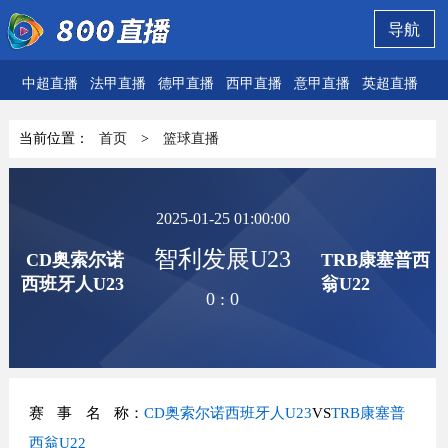
导航
中超直播
法甲直播
德甲直播
西甲直播
意甲直播
英超直播
欧
当前位置：
首页
>
篮球直播
2025-01-25 01:00:00
智利发展U23
CD奥索尔诺
TRB康塞普西
西班牙人U23
翁U22
0
:
0
赛事名称
：
CD奥索尔诺西班牙人U23
VS
TRB康塞普
西翁U22