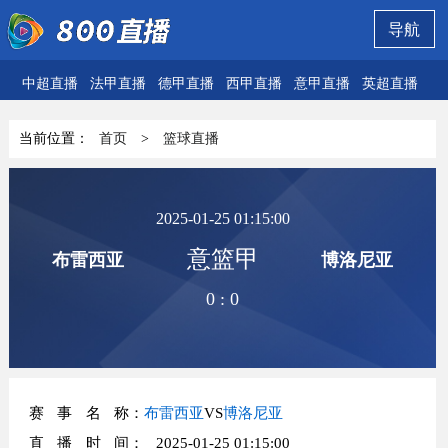
导航
中超直播
法甲直播
德甲直播
西甲直播
意甲直播
英超直播
欧
当前位置：
首页
>
篮球直播
2025-01-25 01:15:00
意篮甲
布雷西亚
博洛尼亚
0
:
0
赛事名称
：
布雷西亚
VS
博洛尼亚
直播时间
： 2025-01-25 01:15:00