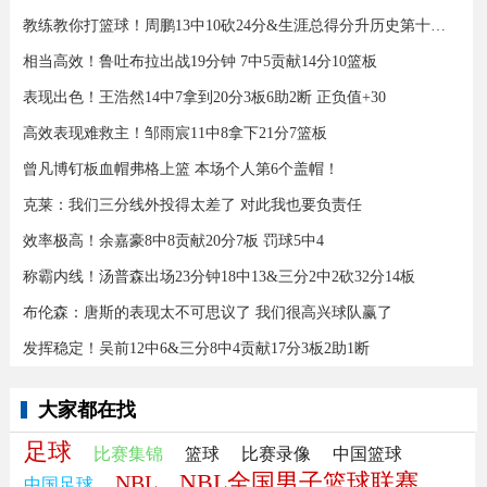
教练教你打篮球！周鹏13中10砍24分&生涯总得分升历史第十三！
相当高效！鲁吐布拉出战19分钟 7中5贡献14分10篮板
表现出色！王浩然14中7拿到20分3板6助2断 正负值+30
高效表现难救主！邹雨宸11中8拿下21分7篮板
曾凡博钉板血帽弗格上篮 本场个人第6个盖帽！
克莱：我们三分线外投得太差了 对此我也要负责任
效率极高！余嘉豪8中8贡献20分7板 罚球5中4
称霸内线！汤普森出场23分钟18中13&三分2中2砍32分14板
布伦森：唐斯的表现太不可思议了 我们很高兴球队赢了
发挥稳定！吴前12中6&三分8中4贡献17分3板2助1断
大家都在找
足球
比赛集锦
篮球
比赛录像
中国篮球
NBL全国男子篮球联赛
NBL
中国足球