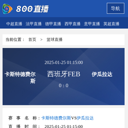
导航
中超直播
法甲直播
德甲直播
西甲直播
意甲直播
英超直播
欧
当前位置：
首页
>
篮球直播
2025-01-25 01:15:00
西班牙FEB
卡斯特德费尔
伊瓜拉达
斯
0
:
0
赛事名称
：
卡斯特德费尔斯
VS
伊瓜拉达
直播时间
： 2025-01-25 01:15:00