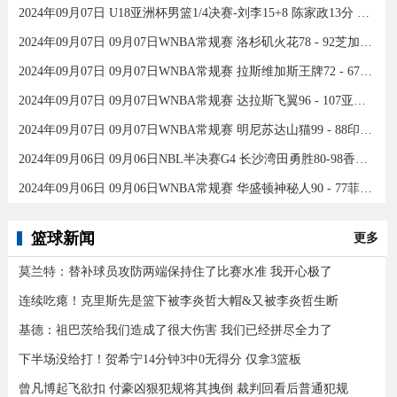
2024年09月07日 U18亚洲杯男篮1/4决赛-刘李15+8 陈家政13分 中国46分大胜印度
2024年09月07日 09月07日WNBA常规赛 洛杉矶火花78 - 92芝加哥天空 全场集锦
2024年09月07日 09月07日WNBA常规赛 拉斯维加斯王牌72 - 67康涅狄格太阳 集锦
2024年09月07日 09月07日WNBA常规赛 达拉斯飞翼96 - 107亚特兰大梦想 全场集锦
2024年09月07日 09月07日WNBA常规赛 明尼苏达山猫99 - 88印第安纳狂热 全场集锦
2024年09月06日 09月06日NBL半决赛G4 长沙湾田勇胜80-98香港金牛 全场集锦
2024年09月06日 09月06日WNBA常规赛 华盛顿神秘人90 - 77菲尼克斯水星 全场集锦
篮球新闻
更多
莫兰特：替补球员攻防两端保持住了比赛水准 我开心极了
连续吃瘪！克里斯先是篮下被李炎哲大帽&又被李炎哲生断
基德：祖巴茨给我们造成了很大伤害 我们已经拼尽全力了
下半场没给打！贺希宁14分钟3中0无得分 仅拿3篮板
曾凡博起飞欲扣 付豪凶狠犯规将其拽倒 裁判回看后普通犯规