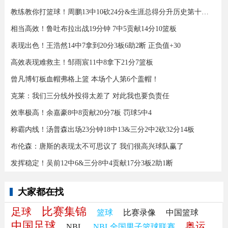
教练教你打篮球！周鹏13中10砍24分&生涯总得分升历史第十三！
相当高效！鲁吐布拉出战19分钟 7中5贡献14分10篮板
表现出色！王浩然14中7拿到20分3板6助2断 正负值+30
高效表现难救主！邹雨宸11中8拿下21分7篮板
曾凡博钉板血帽弗格上篮 本场个人第6个盖帽！
克莱：我们三分线外投得太差了 对此我也要负责任
效率极高！余嘉豪8中8贡献20分7板 罚球5中4
称霸内线！汤普森出场23分钟18中13&三分2中2砍32分14板
布伦森：唐斯的表现太不可思议了 我们很高兴球队赢了
发挥稳定！吴前12中6&三分8中4贡献17分3板2助1断
大家都在找
比赛集锦
足球
篮球
比赛录像
中国篮球
中国足球
奥运
NBL
NBL全国男子篮球联赛