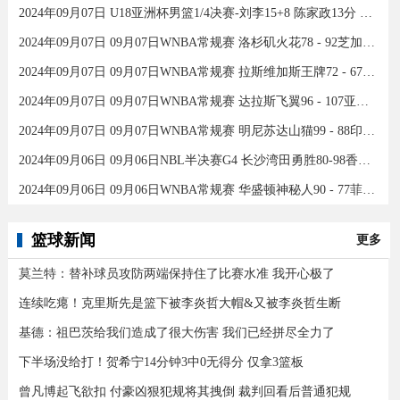
2024年09月07日 U18亚洲杯男篮1/4决赛-刘李15+8 陈家政13分 中国46分大胜印度
2024年09月07日 09月07日WNBA常规赛 洛杉矶火花78 - 92芝加哥天空 全场集锦
2024年09月07日 09月07日WNBA常规赛 拉斯维加斯王牌72 - 67康涅狄格太阳 集锦
2024年09月07日 09月07日WNBA常规赛 达拉斯飞翼96 - 107亚特兰大梦想 全场集锦
2024年09月07日 09月07日WNBA常规赛 明尼苏达山猫99 - 88印第安纳狂热 全场集锦
2024年09月06日 09月06日NBL半决赛G4 长沙湾田勇胜80-98香港金牛 全场集锦
2024年09月06日 09月06日WNBA常规赛 华盛顿神秘人90 - 77菲尼克斯水星 全场集锦
篮球新闻
更多
莫兰特：替补球员攻防两端保持住了比赛水准 我开心极了
连续吃瘪！克里斯先是篮下被李炎哲大帽&又被李炎哲生断
基德：祖巴茨给我们造成了很大伤害 我们已经拼尽全力了
下半场没给打！贺希宁14分钟3中0无得分 仅拿3篮板
曾凡博起飞欲扣 付豪凶狠犯规将其拽倒 裁判回看后普通犯规