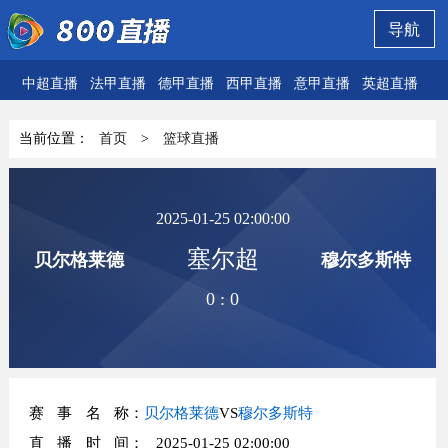
导航
中超直播
法甲直播
德甲直播
西甲直播
意甲直播
英超直播
欧
当前位置：
首页
>
篮球直播
2025-01-25 02:00:00
塞尔超
贝尔格莱德
穆尔多斯特
0
:
0
赛事名称
：
贝尔格莱德
VS
穆尔多斯特
直播时间
： 2025-01-25 02:00:00