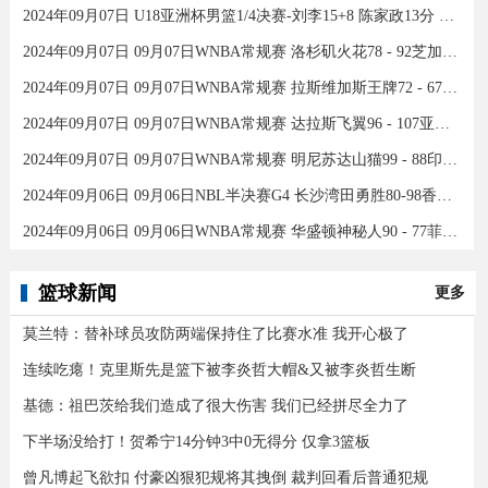
2024年09月07日 U18亚洲杯男篮1/4决赛-刘李15+8 陈家政13分 中国46分大胜印度
2024年09月07日 09月07日WNBA常规赛 洛杉矶火花78 - 92芝加哥天空 全场集锦
2024年09月07日 09月07日WNBA常规赛 拉斯维加斯王牌72 - 67康涅狄格太阳 集锦
2024年09月07日 09月07日WNBA常规赛 达拉斯飞翼96 - 107亚特兰大梦想 全场集锦
2024年09月07日 09月07日WNBA常规赛 明尼苏达山猫99 - 88印第安纳狂热 全场集锦
2024年09月06日 09月06日NBL半决赛G4 长沙湾田勇胜80-98香港金牛 全场集锦
2024年09月06日 09月06日WNBA常规赛 华盛顿神秘人90 - 77菲尼克斯水星 全场集锦
篮球新闻
更多
莫兰特：替补球员攻防两端保持住了比赛水准 我开心极了
连续吃瘪！克里斯先是篮下被李炎哲大帽&又被李炎哲生断
基德：祖巴茨给我们造成了很大伤害 我们已经拼尽全力了
下半场没给打！贺希宁14分钟3中0无得分 仅拿3篮板
曾凡博起飞欲扣 付豪凶狠犯规将其拽倒 裁判回看后普通犯规