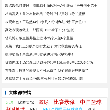
教练教你打篮球！周鹏13中10砍24分&生涯总得分升历史第十三！
相当高效！鲁吐布拉出战19分钟 7中5贡献14分10篮板
表现出色！王浩然14中7拿到20分3板6助2断 正负值+30
高效表现难救主！邹雨宸11中8拿下21分7篮板
曾凡博钉板血帽弗格上篮 本场个人第6个盖帽！
克莱：我们三分线外投得太差了 对此我也要负责任
效率极高！余嘉豪8中8贡献20分7板 罚球5中4
称霸内线！汤普森出场23分钟18中13&三分2中2砍32分14板
布伦森：唐斯的表现太不可思议了 我们很高兴球队赢了
发挥稳定！吴前12中6&三分8中4贡献17分3板2助1断
大家都在找
比赛录像
中国篮球
篮球
足球
比赛集锦
中国足球
NBL
NBL全国男子篮球联赛
奥运