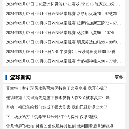
2024年09月07日 U18亚洲杯男篮1/4决赛-刘李15+8 陈家政13分 中国46分大胜印度
2024年09月07日 09月07日WNBA常规赛 洛杉矶火花78 - 92芝加哥天空 全场集锦
2024年09月07日 09月07日WNBA常规赛 拉斯维加斯王牌72 - 67康涅狄格太阳 集锦
2024年09月07日 09月07日WNBA常规赛 达拉斯飞翼96 - 107亚特兰大梦想 全场集锦
2024年09月07日 09月07日WNBA常规赛 明尼苏达山猫99 - 88印第安纳狂热 全场集锦
2024年09月06日 09月06日NBL半决赛G4 长沙湾田勇胜80-98香港金牛 全场集锦
2024年09月06日 09月06日WNBA常规赛 华盛顿神秘人90 - 77菲尼克斯水星 全场集锦
篮球新闻
更多
莫兰特：替补球员攻防两端保持住了比赛水准 我开心极了
连续吃瘪！克里斯先是篮下被李炎哲大帽&又被李炎哲生断
基德：祖巴茨给我们造成了很大伤害 我们已经拼尽全力了
下半场没给打！贺希宁14分钟3中0无得分 仅拿3篮板
曾凡博起飞欲扣 付豪凶狠犯规将其拽倒 裁判回看后普通犯规