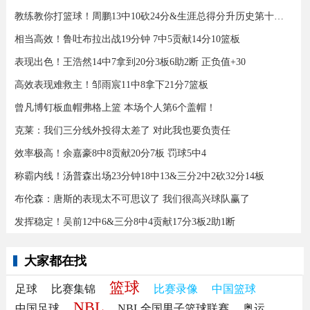
教练教你打篮球！周鹏13中10砍24分&生涯总得分升历史第十三！
相当高效！鲁吐布拉出战19分钟 7中5贡献14分10篮板
表现出色！王浩然14中7拿到20分3板6助2断 正负值+30
高效表现难救主！邹雨宸11中8拿下21分7篮板
曾凡博钉板血帽弗格上篮 本场个人第6个盖帽！
克莱：我们三分线外投得太差了 对此我也要负责任
效率极高！余嘉豪8中8贡献20分7板 罚球5中4
称霸内线！汤普森出场23分钟18中13&三分2中2砍32分14板
布伦森：唐斯的表现太不可思议了 我们很高兴球队赢了
发挥稳定！吴前12中6&三分8中4贡献17分3板2助1断
大家都在找
篮球
足球
比赛集锦
比赛录像
中国篮球
NBL
中国足球
NBL全国男子篮球联赛
奥运