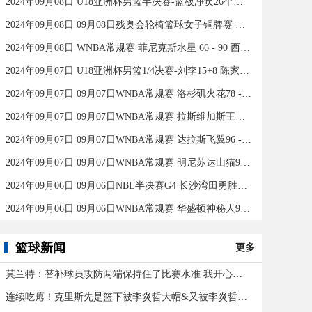
2024年09月08日 U18亚洲杯男篮半决赛-篮板净负26个！中国队不敌新西兰
2024年09月08日 09月08日残奥会轮椅篮球女子铜牌赛 中国65-43加拿大 全场集锦
2024年09月08日 WNBA常规赛 菲尼克斯水星 66 - 90 西雅图风暴 全场集锦
2024年09月07日 U18亚洲杯男篮1/4决赛-刘李15+8 陈家政13分 中国46分大胜印度
2024年09月07日 09月07日WNBA常规赛 洛杉矶火花78 - 92芝加哥天空 全场集锦
2024年09月07日 09月07日WNBA常规赛 拉斯维加斯王牌72 - 67康涅狄格太阳 集锦
2024年09月07日 09月07日WNBA常规赛 达拉斯飞翼96 - 107亚特兰大梦想 全场集锦
2024年09月07日 09月07日WNBA常规赛 明尼苏达山猫99 - 88印第安纳狂热 全场集锦
2024年09月06日 09月06日NBL半决赛G4 长沙湾田勇胜80-98香港金牛 全场集锦
2024年09月06日 09月06日WNBA常规赛 华盛顿神秘人90 - 77菲尼克斯水星 全场集锦
篮球新闻
更多
莫兰特：替补球员攻防两端保持住了比赛水准 我开心极了
连续吃瘪！克里斯先是篮下被李炎哲大帽&又被李炎哲生断