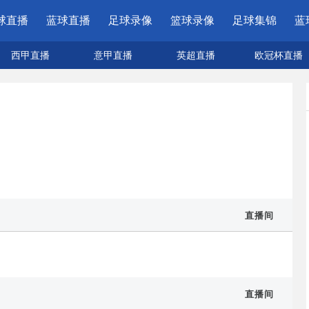
球直播
蓝球直播
足球录像
篮球录像
足球集锦
蓝
西甲直播
意甲直播
英超直播
欧冠杯直播
直播间
直播间