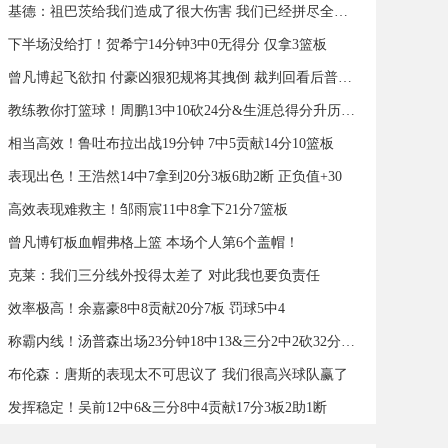
基德：祖巴茨给我们造成了很大伤害 我们已经拼尽全力了
下半场没给打！贺希宁14分钟3中0无得分 仅拿3篮板
曾凡博起飞欲扣 付豪凶狠犯规将其拽倒 裁判回看后普通犯规
教练教你打篮球！周鹏13中10砍24分&生涯总得分升历史第十三！
相当高效！鲁吐布拉出战19分钟 7中5贡献14分10篮板
表现出色！王浩然14中7拿到20分3板6助2断 正负值+30
高效表现难救主！邹雨宸11中8拿下21分7篮板
曾凡博钉板血帽弗格上篮 本场个人第6个盖帽！
克莱：我们三分线外投得太差了 对此我也要负责任
效率极高！余嘉豪8中8贡献20分7板 罚球5中4
称霸内线！汤普森出场23分钟18中13&三分2中2砍32分14板
布伦森：唐斯的表现太不可思议了 我们很高兴球队赢了
发挥稳定！吴前12中6&三分8中4贡献17分3板2助1断