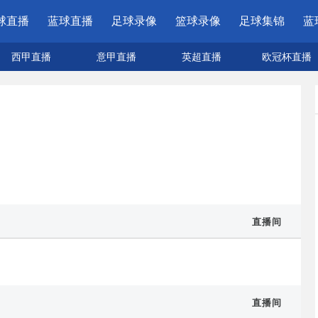
球直播
蓝球直播
足球录像
篮球录像
足球集锦
蓝
西甲直播
意甲直播
英超直播
欧冠杯直播
直播间
直播间