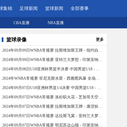
球集锦
足球新闻
篮球新闻
全部赛事
CBA直播
NBA直播
篮球录像
更多
2024年09月09日WNBA常规赛 拉斯维加斯王牌 - 纽约自由人 全场录像
2024年09月09日WNBA常规赛 亚特兰大梦想 - 印第安纳狂热 录像
2024年09月08日U18亚洲杯男篮半决赛 中国男篮U18 - 新西兰男篮U18 录像
2024年WNBA常规赛 菲尼克斯水星 - 西雅图风暴 全场录像
2024年09月07日U18亚洲杯男篮1/4决赛 中国男篮U18 - 印度男篮U18 录像
2024年09月07日WNBA常规赛 洛杉矶火花 - 芝加哥天空 全场录像
2024年09月07日WNBA常规赛 拉斯维加斯王牌 - 康涅狄格太阳 全场录像
2024年09月07日WNBA常规赛 达拉斯飞翼 - 亚特兰大梦想 全场录像
2024年09月07日WNBA常规赛 明尼苏达山猫 - 印第安纳狂热 全场录像